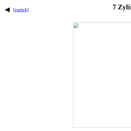
7 Zyl
[zurück]