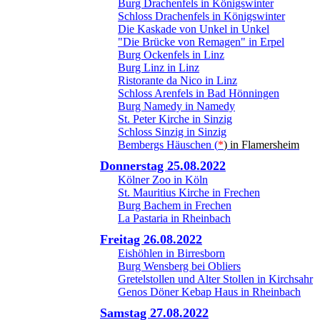
Burg Drachenfels in Königswinter
Schloss Drachenfels in Königswinter
Die Kaskade von Unkel in Unkel
"Die Brücke von Remagen" in Erpel
Burg Ockenfels in Linz
Burg Linz in Linz
Ristorante da Nico in Linz
Schloss Arenfels in Bad Hönningen
Burg Namedy in Namedy
St. Peter Kirche in Sinzig
Schloss Sinzig in Sinzig
Bembergs Häuschen (
*
) in Flamersheim
Donnerstag 25.08.2022
Kölner Zoo in Köln
St. Mauritius Kirche in Frechen
Burg Bachem in Frechen
La Pastaria in Rheinbach
Freitag 26.08.2022
Eishöhlen in Birresborn
Burg Wensberg bei Obliers
Gretelstollen und Alter Stollen in Kirchsahr
Genos Döner Kebap Haus in Rheinbach
Samstag 27.08.2022