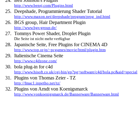
24.
Ben Johnson's Plugins
http://www.bensj.com/Plugins.html
25.
Deepshade, Programmierung Shader Tutorial
http://www.maxon.net/deepshade/program/prog_ind.html
26.
BGS group, Hair Department Plugin
http://www.bgs-group.de/
27.
Tommys Power Shader, Droplet Plugin
Die Seite ist nicht mehr verfügbar
28.
Japanische Seite, Free Plugins for CINEMA 4D
http://www.top.or.jp/~pcgames/movie/html/plugin.htm
29.
Italienische Cinema Seite
http://www.c4dzone.com/
30.
bola plug-in for c4d
http://www.hisoft.co.uk/cgi-bin/gp?pg=software/c4d/bola.pc&aid=special
31.
Plugins von Thomas Zeier - TZ
http://fmac1.inpetho.net/tz/
32.
Plugins von Arndt von Koenigsmarck
http://www.vonkoenigsmarck.de/Bannerware/Bannerware.html