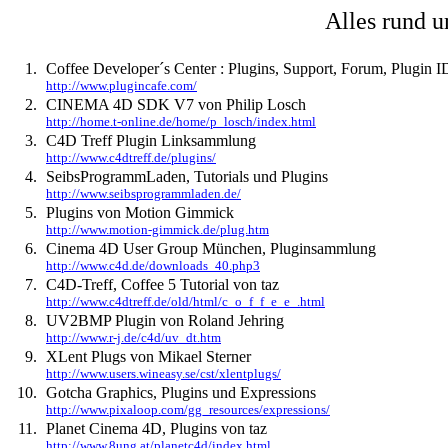
Alles rund 
1.
Coffee Developer´s Center : Plugins, Support, Forum, Plugin I
http://www.plugincafe.com/
2.
CINEMA 4D SDK V7 von Philip Losch
http://home.t-online.de/home/p_losch/index.html
3.
C4D Treff Plugin Linksammlung
http://www.c4dtreff.de/plugins/
4.
SeibsProgrammLaden, Tutorials und Plugins
http://www.seibsprogrammladen.de/
5.
Plugins von Motion Gimmick
http://www.motion-gimmick.de/plug.htm
6.
Cinema 4D User Group München, Pluginsammlung
http://www.c4d.de/downloads_40.php3
7.
C4D-Treff, Coffee 5 Tutorial von taz
http://www.c4dtreff.de/old/html/c_o_f_f_e_e_.html
8.
UV2BMP Plugin von Roland Jehring
http://www.r-j.de/c4d/uv_dt.htm
9.
XLent Plugs von Mikael Sterner
http://www.users.wineasy.se/cst/xlentplugs/
10.
Gotcha Graphics, Plugins und Expressions
http://www.pixaloop.com/gg_resources/expressions/
11.
Planet Cinema 4D, Plugins von taz
http://www.8ung.at/planetc4d/index.html