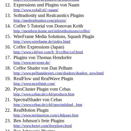
12.
Expressions und Plugins von Naam
http://www.xs4all.nl/~naam/
13.
Softradiosity und Realcaustics Plugins
http://medienbunker.com/plugin/
14.
Coffee 5 Tutorial von Donovan Keith
http://members.home.net/infinethorizons/coffee/
15.
WireFrame Media Solutions, Squash Plugin
http://www.wireframe.de/index.html
16.
Coffee Expressions (Japan)
http://www.c4djug.com/6_0/coffee/cof.html
17.
Plugins von Thomas Hendorfer
http://www.rayzone.de/
18.
Coffee Shader von Dan Pelham
http://www.pelhamdesign.com/shaders/shaders_new.html
19.
RealFlow und RealWave Plugin
http://www.nextlimit.com/
20.
PyroCluster Plugin vom Cebas
http://www.cebas.de/c4d/products.htm
21.
SpectralShader von Cebas
http://www.cebas.de/c4d/spectralshad_.htm
22.
RealMotion Plugin
http://www.reelmotion.com/c4dpage.htm
23.
Ben Johnson's freie Plugins
http://www.bensj.com/freeplugs.html